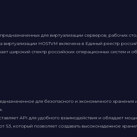
редназначенных для виртуализации серверов, рабочих столо
а виртуализации HOSTVM включена в Единый реестр россий
вает широкий спектр российских операционных систем и о
едназначенное для безопасного и экономичного хранения 
х.
авляет API для удобного взаимодействия и обладает мощн
т S3, который позволяет создавать высоконадежное храни