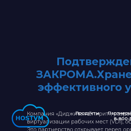
Подтвержден
ЗАКРОМА.Хранен
эффективного 
Продукты
Партнер
Компания «Диджитал Спирит», разра
8-800-
виртуализации рабочих мест (VDI), 
Это партнерство открывает перед ор