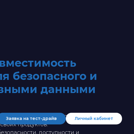
овместимость
я безопасного и
ивными данными
анение”
, и
HOSTVM
, эксперт в области
Заявка на тест-драйв
Личный кабинет
своих продуктов.
езопасности, доступности и