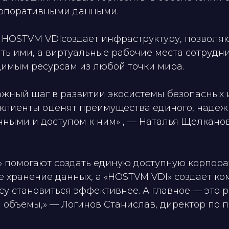
орпоративными данными.
HOSTVM VDIсоздает инфраструктуру, позволя
ть ими, а виртуальные рабочие места сотрудн
димым ресурсам из любой точки мира.
важный шаг в развитии экосистемы безопасных
и клиенты оценят преимущества единого, наде
ыми и доступом к ним» , — Наталья Щелканова
 помогают создать единую доступную корпор
е хранение данных, а «HOSTVM VDI» создает к
у становиться эффективнее. А главное — это р
 объемы,» — Логинов Станислав, директор по 