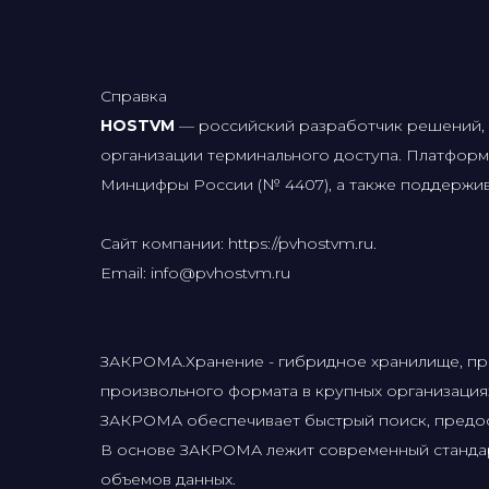
Справка
HOSTVM
— российский разработчик решений, п
организации терминального доступа. Платформ
Минцифры России (№ 4407), а также поддержи
Сайт компании: https://pvhostvm.ru.
Email: info@pvhostvm.ru
ЗАКРОМА.Хранение - гибридное хранилище, пр
произвольного формата в крупных организация
ЗАКРОМА обеспечивает быстрый поиск, предост
В основе ЗАКРОМА лежит современный стандар
объемов данных.