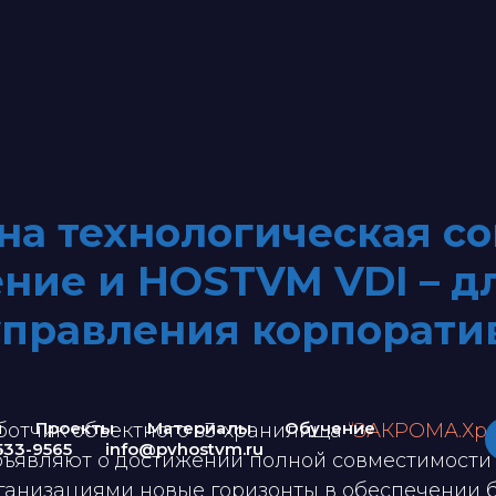
а технологическая с
ие и HOSTVM VDI – дл
управления корпорат
ы
Проекты
Материалы
Обучение
ботчик объектного s3-хранилища
“ЗАКРОМА.Хр
533-9565
info@pvhostvm.ru
объявляют о достижении полной совместимости 
ганизациями новые горизонты в обеспечении б