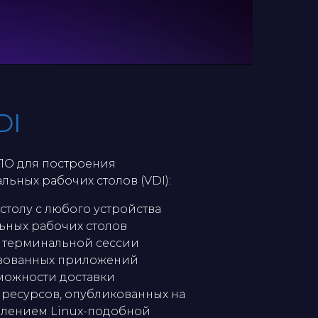
DI
О для построения
ьных рабочих столов (VDI):
столу с любого устройства
ьных рабочих столов
е терминальной сессии
изованных приложений
ожности доставки
 ресурсов, опубликованных на
влением Linux-подобной